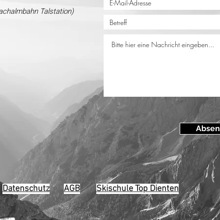
achalmbahn Talstation)
Abse
Datenschutz
AGB
Skischule Top Dienten