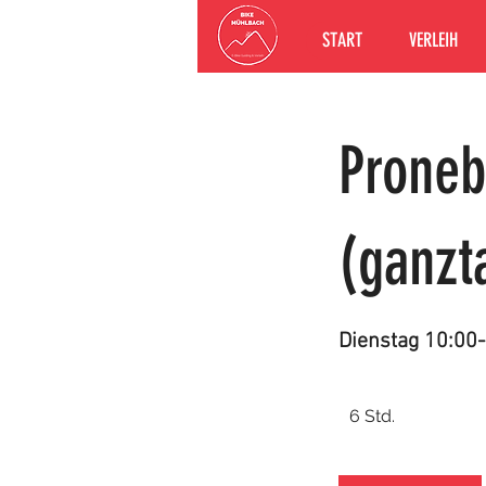
START
VERLEIH
Proneb
(ganzt
Dienstag 10:00-
6 Std.
6
S
t