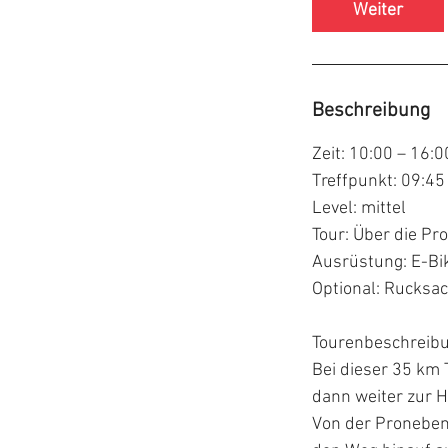
d
Weiter
.
Beschreibung
Zeit: 10:00 – 16:
Treffpunkt: 09:45
Level: mittel
Tour: Über die P
Ausrüstung: E-Bi
Optional: Rucksa
Tourenbeschreibu
Bei dieser 35 km 
dann weiter zur 
Von der Pronebe