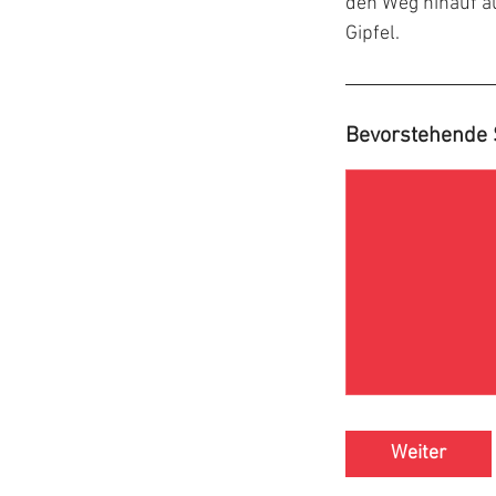
den Weg hinauf au
Gipfel.
Bevorstehende 
Weiter